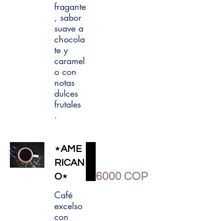
fragante
, sabor
suave a
chocola
te y
caramel
o con
notas
dulces
frutales
⋆AME
RICAN
6000 COP
O⋆
Café
excelso
con