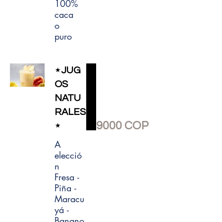
100%
caca
o
puro
⋆JUG
OS
NATU
RALES
9000 COP
⋆
A
elecció
n
Fresa -
Piña -
Maracu
yá -
Banano