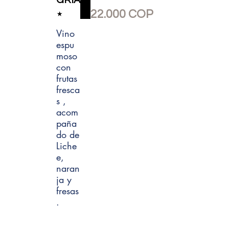
GRÍA
22.000 COP
⋆
Vino
espu
moso
con
frutas
fresca
s ,
acom
paña
do de
Liche
e,
naran
ja y
fresas
.