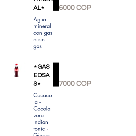
6000 COP
AL⋆
Agua
mineral
con gas
o sin
gas
⋆GAS
EOSA
7000 COP
S⋆
Cocaco
la -
Cocola
zero -
Indian
tonic -
Ginger.