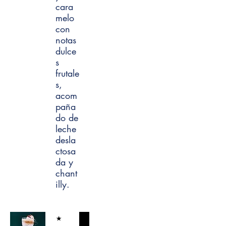
cara
melo
con
notas
dulce
s
frutale
s,
acom
paña
do de
leche
desla
ctosa
da y
chant
illy.
⋆