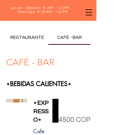
Lunes - Sábado: 8:AM - 12:PM /
Domingo: 9:30AM - 12:PM
RESTAURANTE
CAFÉ - BAR
CAFÉ - BAR
⋆BEBIDAS CALIENTES⋆
⋆EXP
RESS
4500 COP
O⋆
Café