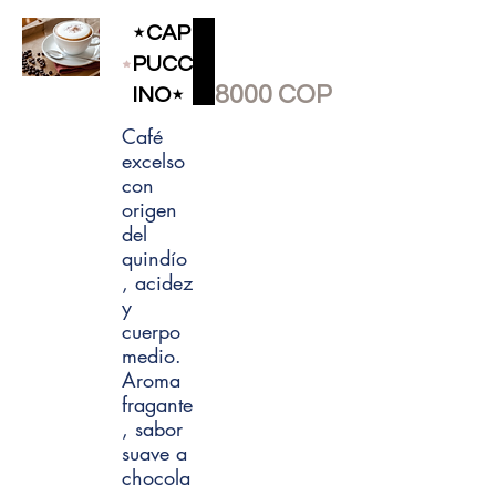
⋆CAP
PUCC
8000 COP
INO⋆
Café
excelso
con
origen
del
quindío
, acidez
y
cuerpo
medio.
Aroma
fragante
, sabor
suave a
chocola