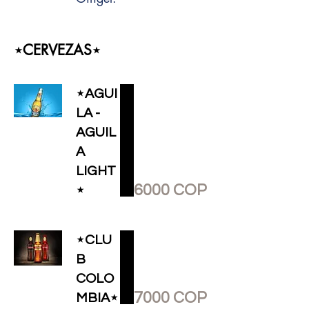
⋆CERVEZAS⋆
⋆AGUI
LA -
AGUIL
A
LIGHT
6000 COP
⋆
⋆CLU
B
COLO
7000 COP
MBIA⋆