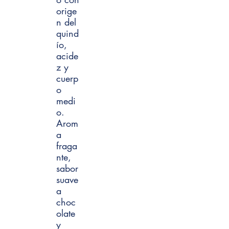
orige
n del
quind
ío,
acide
z y
cuerp
o
medi
o.
Arom
a
fraga
nte,
sabor
suave
a
choc
olate
y