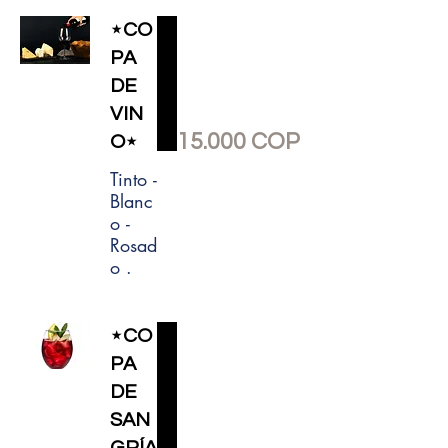
⋆CO
PA
DE
VIN
15.000 COP
O⋆
Tinto -
Blanc
o -
Rosad
o .
⋆CO
PA
DE
SAN