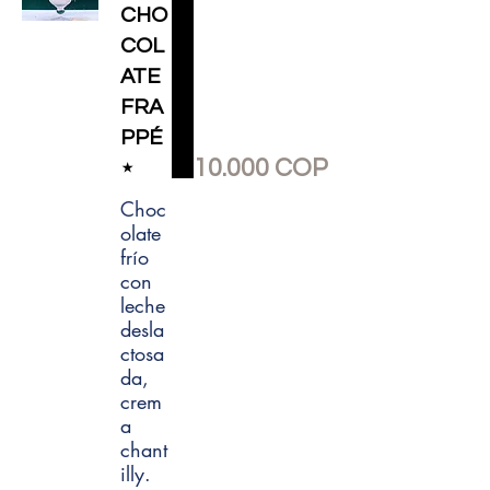
CHO
COL
ATE
FRA
PPÉ
10.000 COP
⋆
Choc
olate
frío
con
leche
desla
ctosa
da,
crem
a
chant
illy.