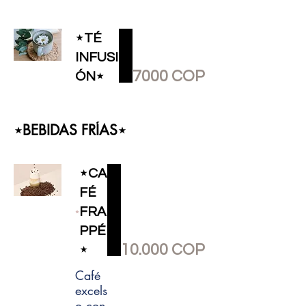
⋆TÉ
INFUSI
7000 COP
ÓN⋆
⋆BEBIDAS FRÍAS⋆
⋆CA
FÉ
FRA
PPÉ
10.000 COP
⋆
Café
excels
o con