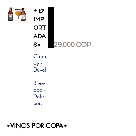
⋆ 🍺
IMP
ORT
ADA
29.000 COP
S⋆
Chim
ay -
Duvel
-
Brew
dog -
Deliri
um.
⋆VINOS POR COPA⋆