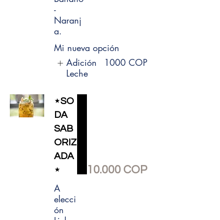
-
Naranj
a.
Mi nueva opción
Adición
1000 COP
Leche
⋆SO
DA
SAB
ORIZ
ADA
10.000 COP
⋆
A
elecci
ón