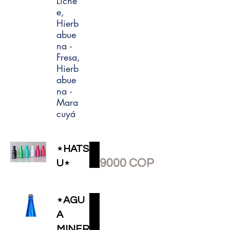
Liche
e,
Hierb
abue
na -
Fresa,
Hierb
abue
na -
Mara
cuyá
⋆HATS
9000 COP
U⋆
⋆AGU
A
MINER