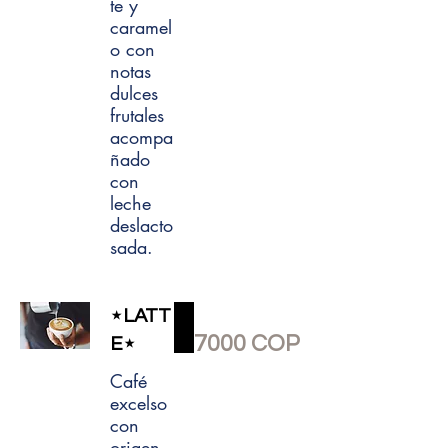
te y
caramel
o con
notas
dulces
frutales
acompa
ñado
con
leche
deslacto
sada.
⋆LATT
7000 COP
E⋆
Café
excelso
con
origen