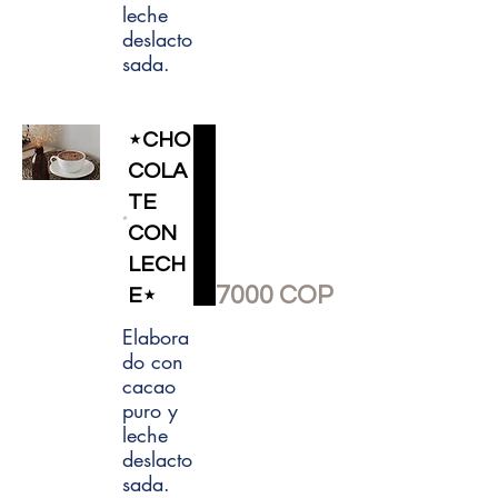
leche
deslacto
sada.
⋆CHO
COLA
TE
CON
LECH
7000 COP
E⋆
Elabora
do con
cacao
puro y
leche
deslacto