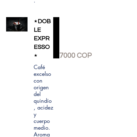
.
⋆DOB
LE
EXPR
ESSO
7000 COP
⋆
Café
excelso
con
origen
del
quindío
, acidez
y
cuerpo
medio.
Aroma